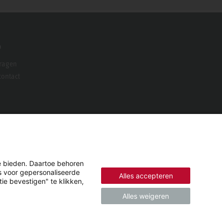
o
vragen
ontact
e bieden. Daartoe behoren
es voor gepersonaliseerde
Alles accepteren
ie bevestigen" te klikken,
Alles weigeren
© 2026 - STIEBEL ELTRON GmbH & Co. KG (DE)