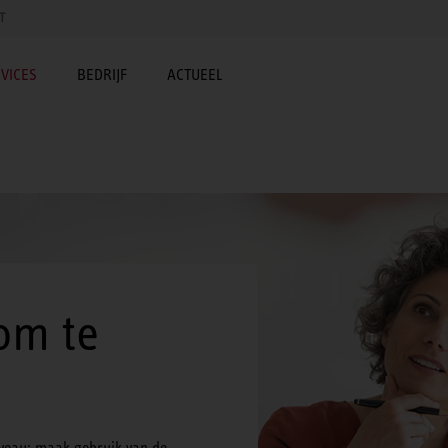
T
VICES
BEDRIJF
ACTUEEL
om te
iveau: maak gebruik van de