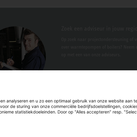
Zoek een adviseur in jouw regi
Op zoek naar projectondersteuning of 
over warmtepompen of boilers? Neem c
op met een van onze adviseurs.
en analyseren en u zo een optimaal gebruik van onze website aan t
 voor de sturing van onze commerciële bedrijfsdoelstellingen, cooki
nieme statistiekdoeleinden. Door op "Alles accepteren" resp. "Select
LinkedIn
Facebook
X
YouTube
Instagram
n