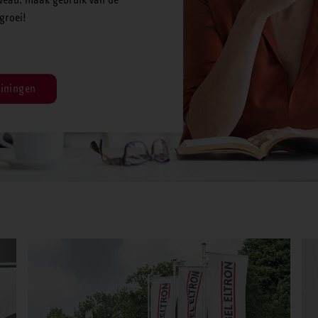
groei!
iningen