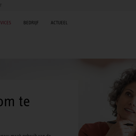
T
VICES
BEDRIJF
ACTUEEL
om te
iveau: maak gebruik van de