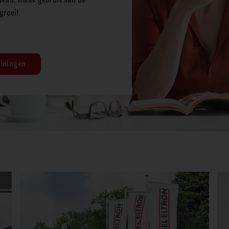
groei!
iningen