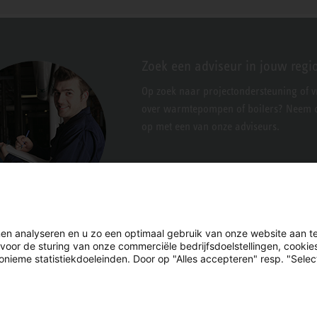
Zoek een adviseur in jouw regi
Op zoek naar projectondersteuning of 
over warmtepompen of boilers? Neem c
op met een van onze adviseurs.
en analyseren en u zo een optimaal gebruik van onze website aan t
 voor de sturing van onze commerciële bedrijfsdoelstellingen, cooki
nieme statistiekdoeleinden. Door op "Alles accepteren" resp. "Select
LinkedIn
Facebook
X
YouTube
Instagram
n