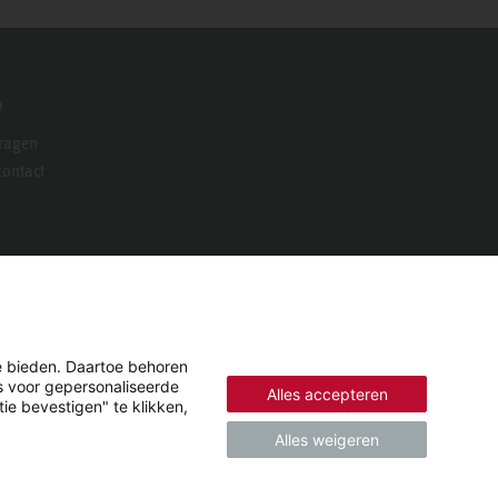
o
vragen
ontact
e bieden. Daartoe behoren
es voor gepersonaliseerde
Alles accepteren
ie bevestigen" te klikken,
Alles weigeren
© 2026 - STIEBEL ELTRON GmbH & Co. KG (DE)