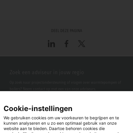
DEEL DEZE PAGINA
LinkedIn
Facebook
X
Zoek een adviseur in jouw regio
Op zoek naar projectondersteuning of vragen over warmtepompen of
boilers? Neem contact op met een van onze adviseurs.
Cookie-instellingen
We gebruiken cookies om uw voorkeuren te begrijpen en te
kunnen analyseren en u zo een optimaal gebruik van onze
website aan te bieden. Daartoe behoren cookies die