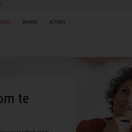
T
VICES
BEDRIJF
ACTUEEL
om te
iveau: maak gebruik van de