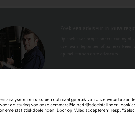
Zoek een adviseur in jouw regi
Op zoek naar projectondersteuning of 
over warmtepompen of boilers? Neem c
op met een van onze adviseurs.
en analyseren en u zo een optimaal gebruik van onze website aan t
 voor de sturing van onze commerciële bedrijfsdoelstellingen, cooki
nieme statistiekdoeleinden. Door op "Alles accepteren" resp. "Select
LinkedIn
Facebook
X
YouTube
Instagram
n