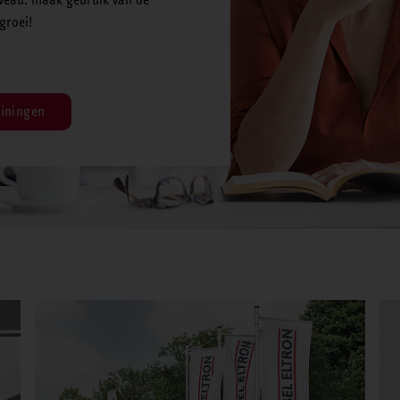
groei!
iningen