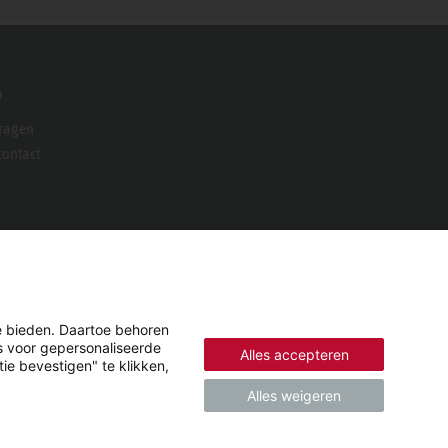
o
vragen
ontact
e bieden. Daartoe behoren
es voor gepersonaliseerde
Alles accepteren
ie bevestigen" te klikken,
Alles weigeren
© 2026 - STIEBEL ELTRON GmbH & Co. KG (DE)